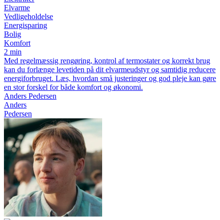
Elvarme
Vedligeholdelse
Energisparing
Bolig
Komfort
2 min
Med regelmæssig rengøring, kontrol af termostater og korrekt brug
kan du forlænge levetiden på dit elvarmeudstyr og samtidig reducere
energiforbruget. Læs, hvordan små justeringer og god pleje kan gøre
en stor forskel for både komfort og økonomi.
Anders Pedersen
Anders
Pedersen