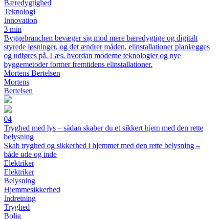
Bæredygtighed
Teknologi
Innovation
3 min
Byggebranchen bevæger sig mod mere bæredygtige og digitalt
styrede løsninger, og det ændrer måden, elinstallationer planlægges
og udføres på. Læs, hvordan moderne teknologier og nye
byggemetoder former fremtidens elinstallationer.
Mortens Bertelsen
Mortens
Bertelsen
04
Tryghed med lys – sådan skaber du et sikkert hjem med den rette
belysning
Skab tryghed og sikkerhed i hjemmet med den rette belysning –
både ude og inde
Elektriker
Elektriker
Belysning
Hjemmesikkerhed
Indretning
Tryghed
Bolig