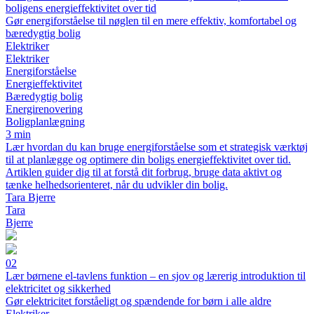
boligens energieffektivitet over tid
Gør energiforståelse til nøglen til en mere effektiv, komfortabel og
bæredygtig bolig
Elektriker
Elektriker
Energiforståelse
Energieffektivitet
Bæredygtig bolig
Energirenovering
Boligplanlægning
3 min
Lær hvordan du kan bruge energiforståelse som et strategisk værktøj
til at planlægge og optimere din boligs energieffektivitet over tid.
Artiklen guider dig til at forstå dit forbrug, bruge data aktivt og
tænke helhedsorienteret, når du udvikler din bolig.
Tara Bjerre
Tara
Bjerre
02
Lær børnene el-tavlens funktion – en sjov og lærerig introduktion til
elektricitet og sikkerhed
Gør elektricitet forståeligt og spændende for børn i alle aldre
Elektriker