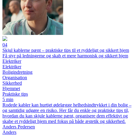
04
Skjul kablerne pænt – praktiske tips til et ryddeligt og sikkert hjem
Få styr på ledningerne og skab et mere harmonisk og sikkert hjem
Elektriker
Elektriker
Boligindretning
Organisation
Sikkerhed
Hjemmet
Praktiske tips
5 min
Rodede kabler kan hurtigt ødelægge helhedsindtrykket i din bolig –
og samtidig udgøre en risiko. Her får du enkle og praktiske tips til,
hvordan du kan skjule kablerne pænt, organisere dem effektivt og
skabe et ryddeligt hjem med fokus på både æstetik og sikkerhed.
Anders Pedersen
Anders