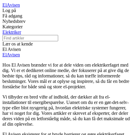
El
Avisen
Log på
Få adgang
Nyhedsbrev
Kategorier
Elektriker
Lær os at kende
El Avisen
El
Avisen
Hos El Avisen brænder vi for at dele viden om elektrikerfaget med
dig. Vi er et dedikeret online medie, der fokuserer på at give dig de
bedste tips, råd og informationer, så du kan træffe informerede
beslutninger. Vores mål er at oplyse og inspirere, så du får en bedre
forståelse for både små og store el-projekter.
Vi tilbyder en bred vifte af indhold, der dækker alt fra el-
installationer til energibesparelse. Uanset om du er en gør-det-selv-
type eller blot nysgerrig på, hvordan elektriske systemer fungerer,
har vi noget for dig. Vores artikler er skrevet af eksperter, der deler
deres viden på en letforståelig måde, så du kan få det maksimale ud
af din oplevelse.
El Avisen eksisterer for at bryde barrierer og gøre elektrikerfaget