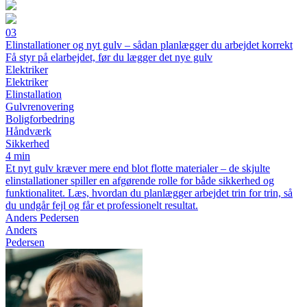
03
Elinstallationer og nyt gulv – sådan planlægger du arbejdet korrekt
Få styr på elarbejdet, før du lægger det nye gulv
Elektriker
Elektriker
Elinstallation
Gulvrenovering
Boligforbedring
Håndværk
Sikkerhed
4 min
Et nyt gulv kræver mere end blot flotte materialer – de skjulte
elinstallationer spiller en afgørende rolle for både sikkerhed og
funktionalitet. Læs, hvordan du planlægger arbejdet trin for trin, så
du undgår fejl og får et professionelt resultat.
Anders Pedersen
Anders
Pedersen