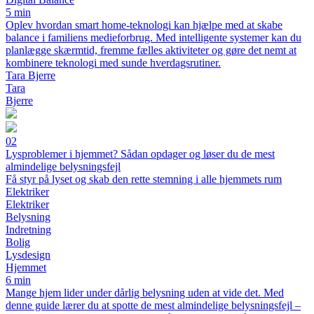
5 min
Oplev hvordan smart home-teknologi kan hjælpe med at skabe
balance i familiens medieforbrug. Med intelligente systemer kan du
planlægge skærmtid, fremme fælles aktiviteter og gøre det nemt at
kombinere teknologi med sunde hverdagsrutiner.
Tara Bjerre
Tara
Bjerre
02
Lysproblemer i hjemmet? Sådan opdager og løser du de mest
almindelige belysningsfejl
Få styr på lyset og skab den rette stemning i alle hjemmets rum
Elektriker
Elektriker
Belysning
Indretning
Bolig
Lysdesign
Hjemmet
6 min
Mange hjem lider under dårlig belysning uden at vide det. Med
denne guide lærer du at spotte de mest almindelige belysningsfejl –