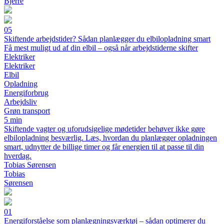
Bjerre
05
Skiftende arbejdstider? Sådan planlægger du elbilopladning smart
Få mest muligt ud af din elbil – også når arbejdstiderne skifter
Elektriker
Elektriker
Elbil
Opladning
Energiforbrug
Arbejdsliv
Grøn transport
5 min
Skiftende vagter og uforudsigelige mødetider behøver ikke gøre
elbilopladning besværlig. Læs, hvordan du planlægger opladningen
smart, udnytter de billige timer og får energien til at passe til din
hverdag.
Tobias Sørensen
Tobias
Sørensen
01
Energiforståelse som planlægningsværktøj – sådan optimerer du