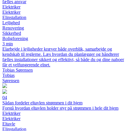
fælles ansvar
Elektriker
Elektriker
Elinstallation
Lejlighed
Renovering
Sikkerhed
Boligforening
3 min
Elarbejde i lejligheder kræver både overblik, samarbejde og
kendskab til reglerne. Læs hvordan du planlægger og håndterer
fælles installationer sikkert og effektivt, så både du og dine naboer
får et velfungerende elnet.
Tobias Sørensen
Tobias
Sørensen
04
Sådan fordeler eltavlen strømmen i dit hjem
Forstå hvordan eltavlen holder styr på strømmen i hele dit hjem
Elektriker
Elektriker
Eltavle
Elinstallation