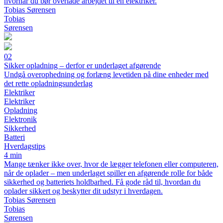
hvornår du bør overlade arbejdet til en elektriker.
Tobias Sørensen
Tobias
Sørensen
02
Sikker opladning – derfor er underlaget afgørende
Undgå overophedning og forlæng levetiden på dine enheder med
det rette opladningsunderlag
Elektriker
Elektriker
Opladning
Elektronik
Sikkerhed
Batteri
Hverdagstips
4 min
Mange tænker ikke over, hvor de lægger telefonen eller computeren,
når de oplader – men underlaget spiller en afgørende rolle for både
sikkerhed og batteriets holdbarhed. Få gode råd til, hvordan du
oplader sikkert og beskytter dit udstyr i hverdagen.
Tobias Sørensen
Tobias
Sørensen