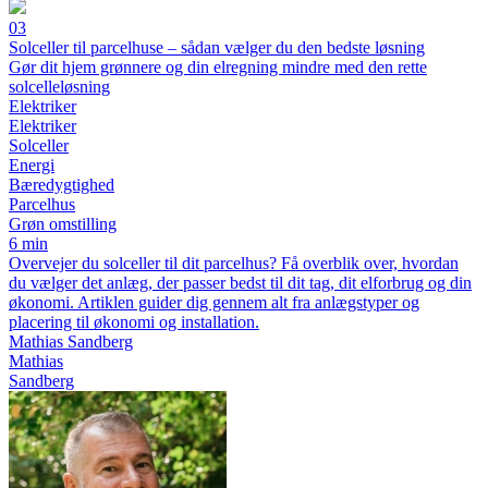
03
Solceller til parcelhuse – sådan vælger du den bedste løsning
Gør dit hjem grønnere og din elregning mindre med den rette
solcelleløsning
Elektriker
Elektriker
Solceller
Energi
Bæredygtighed
Parcelhus
Grøn omstilling
6 min
Overvejer du solceller til dit parcelhus? Få overblik over, hvordan
du vælger det anlæg, der passer bedst til dit tag, dit elforbrug og din
økonomi. Artiklen guider dig gennem alt fra anlægstyper og
placering til økonomi og installation.
Mathias Sandberg
Mathias
Sandberg