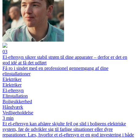
03
El-eftersyn sikrer stabil strøm til dine apparater – derfor er det en
god idé at få det udført
Få ro i sindet med en professionel gennemgang af dine
elinstallationer
Elektriker
Elektriker
El-eftersyn
Elinstallation
Boligsikkerhed
Håndværk
Vedligeholdelse
3 min
Et el-eftersyn kan afsløre skjulte fejl og slid i boligens elektriske
system, før de udvikler sig til farlige situationer eller dyre
reparationer. Læs, hvorfor et el-eftersyn er en god investering i både