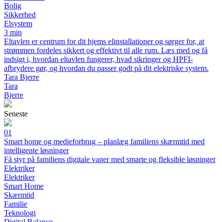
Bolig
Sikkerhed
Elsystem
3 min
Eltavlen er centrum for dit hjems elinstallationer og sørger for, at
strømmen fordeles sikkert og effektivt til alle rum. Læs med og få
indsigt i, hvordan eltavlen fungerer, hvad sikringer og HPFI-
afbrydere gør, og hvordan du passer godt på dit elektriske system.
Tara Bjerre
Tara
Bjerre
Seneste
01
Smart home og medieforbrug – planlæg familiens skærmtid med
intelligente løsninger
Få styr på familiens digitale vaner med smarte og fleksible løsninger
Elektriker
Elektriker
Smart Home
Skærmtid
Familie
Teknologi
Digital Balance