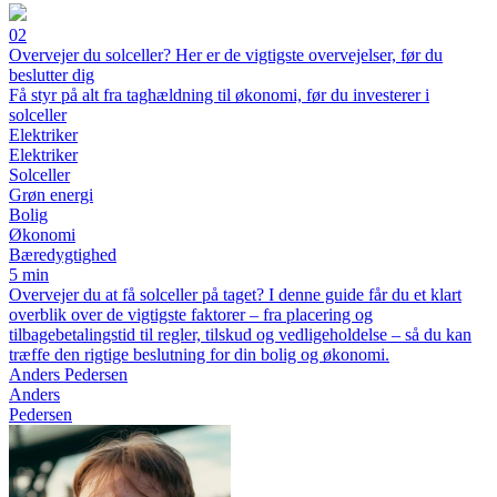
02
Overvejer du solceller? Her er de vigtigste overvejelser, før du
beslutter dig
Få styr på alt fra taghældning til økonomi, før du investerer i
solceller
Elektriker
Elektriker
Solceller
Grøn energi
Bolig
Økonomi
Bæredygtighed
5 min
Overvejer du at få solceller på taget? I denne guide får du et klart
overblik over de vigtigste faktorer – fra placering og
tilbagebetalingstid til regler, tilskud og vedligeholdelse – så du kan
træffe den rigtige beslutning for din bolig og økonomi.
Anders Pedersen
Anders
Pedersen