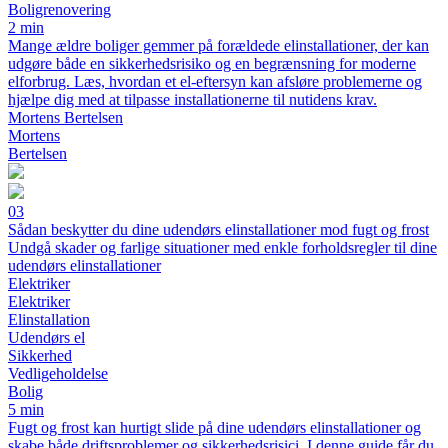
Boligrenovering
2 min
Mange ældre boliger gemmer på forældede elinstallationer, der kan
udgøre både en sikkerhedsrisiko og en begrænsning for moderne
elforbrug. Læs, hvordan et el-eftersyn kan afsløre problemerne og
hjælpe dig med at tilpasse installationerne til nutidens krav.
Mortens Bertelsen
Mortens
Bertelsen
03
Sådan beskytter du dine udendørs elinstallationer mod fugt og frost
Undgå skader og farlige situationer med enkle forholdsregler til dine
udendørs elinstallationer
Elektriker
Elektriker
Elinstallation
Udendørs el
Sikkerhed
Vedligeholdelse
Bolig
5 min
Fugt og frost kan hurtigt slide på dine udendørs elinstallationer og
skabe både driftsproblemer og sikkerhedsrisici. I denne guide får du