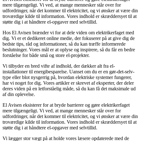
mere tilgængeligt. Vi ved, at mange mennesker står over for
udfordringer, når det kommer til elektricitet, og vi ønsker at være din
troværdige kilde til information. Vores indhold er skræddersyet til at
støtte dig i at håndtere el-opgaver med selvtillid.
Hos El Avisen brænder vi for at dele viden om elektrikerfaget med
dig. Vi er et dedikeret online medie, der fokuserer på at give dig de
bedste tips, råd og informationer, så du kan træffe informerede
beslutninger. Vores mål er at oplyse og inspirere, så du får en bedre
forståelse for både små og store el-projekter.
Vi tilbyder en bred vifte af indhold, der dækker alt fra el-
installationer til energibesparelse. Uanset om du er en gør-det-selv-
type eller blot nysgerrig på, hvordan elektriske systemer fungerer,
har vi noget for dig. Vores artikler er skrevet af eksperter, der deler
deres viden på en letforståelig måde, så du kan få det maksimale ud
af din oplevelse.
El Avisen eksisterer for at bryde barrierer og gøre elektrikerfaget
mere tilgængeligt. Vi ved, at mange mennesker står over for
udfordringer, når det kommer til elektricitet, og vi ønsker at være din
troværdige kilde til information. Vores indhold er skræddersyet til at
støtte dig i at håndtere el-opgaver med selvtillid.
Vi lægger stor vægt på at holde vores læsere opdaterede med de