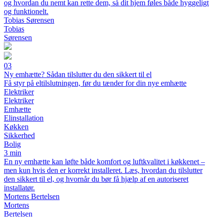
og hvordan du nemt kan rette dem, så dit hjem føles både hyggeligt
og funktionelt.
Tobias Sørensen
Tobias
Sørensen
03
Ny emhætte? Sådan tilslutter du den sikkert til el
Få styr på eltilslutningen, før du tænder for din nye emhætte
Elektriker
Elektriker
Emhætte
Elinstallation
Køkken
Sikkerhed
Bolig
3 min
En ny emhætte kan løfte både komfort og luftkvalitet i køkkenet –
men kun hvis den er korrekt installeret. Læs, hvordan du tilslutter
den sikkert til el, og hvornår du bør få hjælp af en autoriseret
installatør.
Mortens Bertelsen
Mortens
Bertelsen