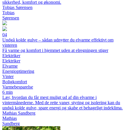
sikkerhed, komfort og økonomi.
Tobias Sørensen
Tobias
Sørensen
04
Undgå kolde gulve – sådan udnytter du elvarme effektivt om
vinteren
Få varme og komfort i hjemmet uden at elregningen stiger
Elektriker
Elektriker
Elvarme
Energioptimering
Vinter
Boligkomfort
Varmebesparelse
6 min
Lær, hvordan du får mest muligt ud af din elvarme i
vintermånederne. Med de rette vaner, styring og isolering kan du
undgå kolde gulve, spare energi og skabe et behageligt indeklima.
Mathias Sandberg
Mathias
Sandberg