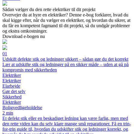
Sådan vælger du den rette elektriker til dit projekt
Overvejer du at hyre en elektriker? Denne e-bog forklarer, hvad du
skal kigge efter, når du vælger en elektriker, og hvordan du sikrer, at
du får en kompetent fagmand til dit projekt, så du undgår problemer
og ekstra omkostninger.
Download e-bogen nu
01
Udskift defekte stik og ledninger sikkert – sådan gør du det korrekt
Lær at udskifte stik og ledninger på en sikker måde – uden at gå på
kompromis med sikkerheden
Elektriker
Elektriker
Elarbejde
Gør det selv
Sikkerhed
Elektriker
Boligvedligeholdelse
2 min
Et defekt stik eller en beskadiget ledning kan være farlig, men med
den rette viden kan du selv klare mange små reparationer. Få en trin-
for-trin guide til, hvordan du udskifter stik og ledninger korrekt, og