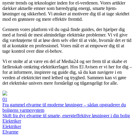
nyeste trends og teknologier inden for el-verdenen. Vores artikler
dækker aktuelle emner som bæredygtig energi, smarte hjem-
løsninger og sikkerhed. Vi ønsker at motivere dig til at tage skridtet
mod en grønnere og mere effektiv fremtid.
Gennem vores platform vil du også finde guides, der hjælper dig
med at forstå de mest almindelige elektriske problemer. Vi vil give
dig værktøjerne til at løse dem selv eller til at vide, hvornår det er tid
til at kontakte en professionel. Vores mål er at empower dig til at
tage kontrol over dine el-behov.
Vi er stolte af at være en del af Media24 og ser frem til at skabe et
fællesskab omkring elektrikerfaget. Hos El Avisen er vi her for dig –
for at informere, inspirere og guide dig, så du kan navigere i en
verden af elektricitet med lethed og tryghed. Sammen kan vi gøre
det elektriske univers mere forståeligt og tilgængeligt for alle.
01
Fra gammel elvarme til moderne løsninger – sådan opgraderer du
boligens varmesystem
Skift fra dyr elvarme til smarte, energieffektive løsninger i din bolig
Elektriker
Elektriker
Elvarme