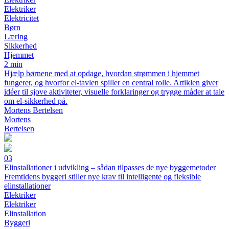
Elektriker
Elektricitet
Børn
Læring
Sikkerhed
Hjemmet
2 min
Hjælp børnene med at opdage, hvordan strømmen i hjemmet
fungerer, og hvorfor el-tavlen spiller en central rolle. Artiklen giver
idéer til sjove aktiviteter, visuelle forklaringer og trygge måder at tale
om el-sikkerhed på.
Mortens Bertelsen
Mortens
Bertelsen
03
Elinstallationer i udvikling – sådan tilpasses de nye byggemetoder
Fremtidens byggeri stiller nye krav til intelligente og fleksible
elinstallationer
Elektriker
Elektriker
Elinstallation
Byggeri