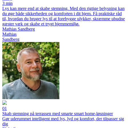
3 min
Lys kan mere end at skabe stemning. Med den rigtige belysning kan
du øge både sikkerheden og komforten i dit hjem. Få praktiske råd
til, hvordan du bruger lys til at forebygge ulykker, skræmme ubudne
gæster væk og skabe et trygt hjemmemiljø.
Mathias Sandberg
Mathias
Sandberg
01
Skab stemning på terrassen med smarte smart home-løsninger
Gør uderummet intelligent med lys, lyd og komfort, der tilpasser sig
dig