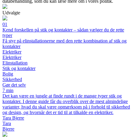
databehandling, som du kan læse mere om i vores politik.
Udvalgte
01
Kend forskellen på stik og kontakter – sådan vælger du de rette
typer
Få styr på elinstallationerne med den rette kombination af stik og
kontakter
Elektriker
Elektriker
Elinstallation
Stik og kontakter
Bolig
Sikkerhed
Gør det selv
7 min
Det kan være en jungle at finde rundt i de mange typer stik og
kontakter. I denne guide får du overblik over de mest almindelige
varianter, hvad du skal være opmærksom på i forhold til sikkerhed
og design, og hvornår det er tid til at tilkalde en elektriker.
Tara Bjerre
Tara
Bjerre