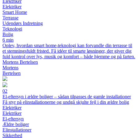
Elektriker
Elektriker
Smart Home
Terrasse
Udendørs Indretning
Teknologi
Bolig
6 min
Oplev, hvordan smart home-teknologi kan forvandle din terrasse til
et stemningsfuldt fristed. Få idéer til smarte løsninger, der giver dig
fuld kontrol over lys, musik og komfort – både hjemme og på farten.
Mortens Bertelsen
Mortens
Bertelsen
02
El-eftersyn i ældre boliger – sådan tilpasses de gamle installationer
Få styr på elinstallationerne og undgå skjulte fejl i din ældre bolig
Elektriker
Elektriker
El-eftersyn
Ældre boliger
Elinstallationer
Sikkerhed