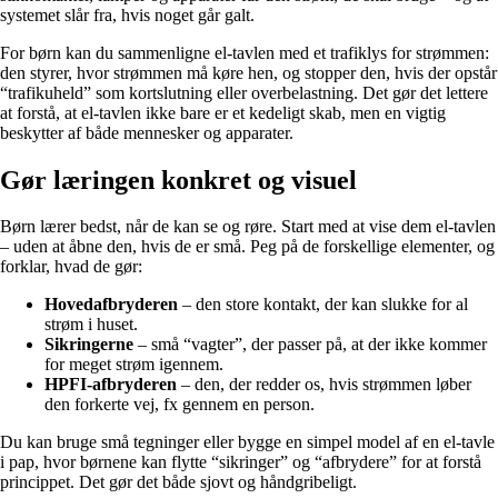
systemet slår fra, hvis noget går galt.
For børn kan du sammenligne el-tavlen med et trafiklys for strømmen:
den styrer, hvor strømmen må køre hen, og stopper den, hvis der opstår
“trafikuheld” som kortslutning eller overbelastning. Det gør det lettere
at forstå, at el-tavlen ikke bare er et kedeligt skab, men en vigtig
beskytter af både mennesker og apparater.
Gør læringen konkret og visuel
Børn lærer bedst, når de kan se og røre. Start med at vise dem el-tavlen
– uden at åbne den, hvis de er små. Peg på de forskellige elementer, og
forklar, hvad de gør:
Hovedafbryderen
– den store kontakt, der kan slukke for al
strøm i huset.
Sikringerne
– små “vagter”, der passer på, at der ikke kommer
for meget strøm igennem.
HPFI-afbryderen
– den, der redder os, hvis strømmen løber
den forkerte vej, fx gennem en person.
Du kan bruge små tegninger eller bygge en simpel model af en el-tavle
i pap, hvor børnene kan flytte “sikringer” og “afbrydere” for at forstå
princippet. Det gør det både sjovt og håndgribeligt.