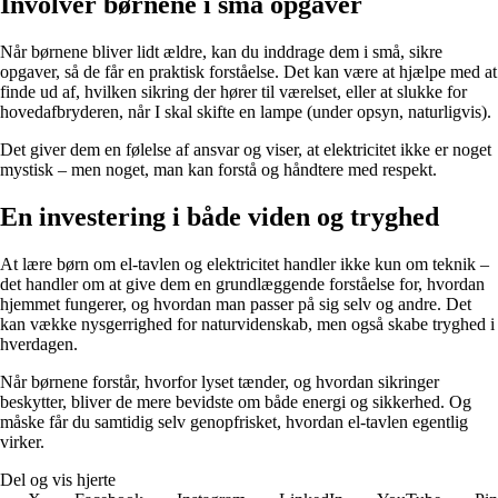
Involver børnene i små opgaver
Når børnene bliver lidt ældre, kan du inddrage dem i små, sikre
opgaver, så de får en praktisk forståelse. Det kan være at hjælpe med at
finde ud af, hvilken sikring der hører til værelset, eller at slukke for
hovedafbryderen, når I skal skifte en lampe (under opsyn, naturligvis).
Det giver dem en følelse af ansvar og viser, at elektricitet ikke er noget
mystisk – men noget, man kan forstå og håndtere med respekt.
En investering i både viden og tryghed
At lære børn om el-tavlen og elektricitet handler ikke kun om teknik –
det handler om at give dem en grundlæggende forståelse for, hvordan
hjemmet fungerer, og hvordan man passer på sig selv og andre. Det
kan vække nysgerrighed for naturvidenskab, men også skabe tryghed i
hverdagen.
Når børnene forstår, hvorfor lyset tænder, og hvordan sikringer
beskytter, bliver de mere bevidste om både energi og sikkerhed. Og
måske får du samtidig selv genopfrisket, hvordan el-tavlen egentlig
virker.
Del og vis hjerte