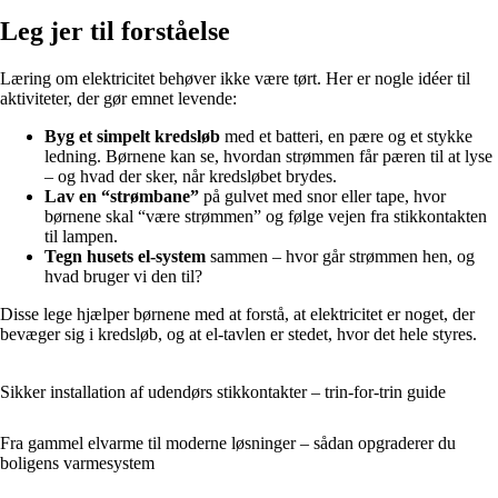
Leg jer til forståelse
Læring om elektricitet behøver ikke være tørt. Her er nogle idéer til
aktiviteter, der gør emnet levende:
Byg et simpelt kredsløb
med et batteri, en pære og et stykke
ledning. Børnene kan se, hvordan strømmen får pæren til at lyse
– og hvad der sker, når kredsløbet brydes.
Lav en “strømbane”
på gulvet med snor eller tape, hvor
børnene skal “være strømmen” og følge vejen fra stikkontakten
til lampen.
Tegn husets el-system
sammen – hvor går strømmen hen, og
hvad bruger vi den til?
Disse lege hjælper børnene med at forstå, at elektricitet er noget, der
bevæger sig i kredsløb, og at el-tavlen er stedet, hvor det hele styres.
Sikker installation af udendørs stikkontakter – trin-for-trin guide
Fra gammel elvarme til moderne løsninger – sådan opgraderer du
boligens varmesystem