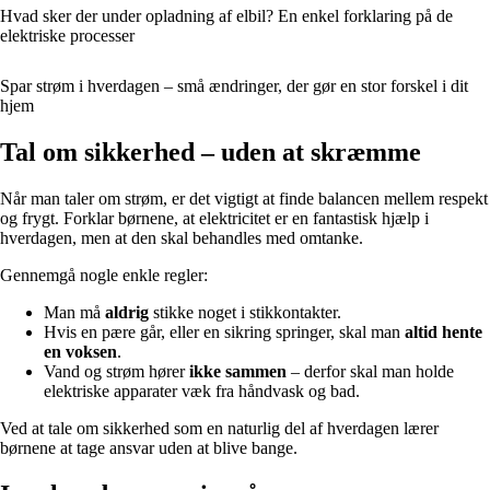
Hvad sker der under opladning af elbil? En enkel forklaring på de
elektriske processer
Spar strøm i hverdagen – små ændringer, der gør en stor forskel i dit
hjem
Tal om sikkerhed – uden at skræmme
Når man taler om strøm, er det vigtigt at finde balancen mellem respekt
og frygt. Forklar børnene, at elektricitet er en fantastisk hjælp i
hverdagen, men at den skal behandles med omtanke.
Gennemgå nogle enkle regler:
Man må
aldrig
stikke noget i stikkontakter.
Hvis en pære går, eller en sikring springer, skal man
altid hente
en voksen
.
Vand og strøm hører
ikke sammen
– derfor skal man holde
elektriske apparater væk fra håndvask og bad.
Ved at tale om sikkerhed som en naturlig del af hverdagen lærer
børnene at tage ansvar uden at blive bange.