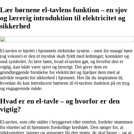
Lær børnene el-tavlens funktion – en sjov
og lærerig introduktion til elektricitet og
sikkerhed
El-tavlen er hjertet i hjemmets elektriske system – men for mange børn
(og voksne) er den et mystisk skab fyldt med ledninger, kontakter og
små symboler. At lære børn, hvad el-tavlen gør, og hvorfor den er
vigtig, kan både være sjovt og lærerigt. Det giver dem en
grundlæggende forståelse for elektricitet og hjælper dem med at
udvikle respekt for sikkerhed i hjemmet. Her får du inspiration til,
hvordan du kan introducere børnene til el-tavlens funktion på en tryg
og engagerende måde.
Hvad er en el-tavle – og hvorfor er den
vigtig?
El-tavlen, som ofte sidder i bryggerset eller entréen, fordeler strømmen
fra elnettet ud til hjemmets forskellige kredsløb. Den sørger for, at
stikkontakter, lamper og apparater får den strøm, de skal bruge – og at