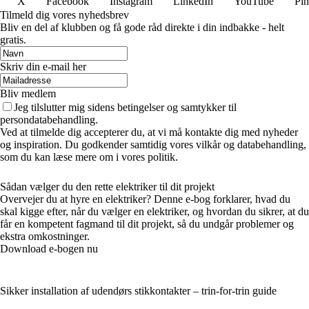
X
Facebook
Instagram
LinkedIn
YouTube
Pin
Tilmeld dig vores nyhedsbrev
Bliv en del af klubben og få gode råd direkte i din indbakke - helt
gratis.
Skriv din e-mail her
Bliv medlem
Jeg tilslutter mig sidens betingelser og samtykker til
persondatabehandling.
Ved at tilmelde dig accepterer du, at vi må kontakte dig med nyheder
og inspiration. Du godkender samtidig vores vilkår og databehandling,
som du kan læse mere om i vores politik.
Sådan vælger du den rette elektriker til dit projekt
Overvejer du at hyre en elektriker? Denne e-bog forklarer, hvad du
skal kigge efter, når du vælger en elektriker, og hvordan du sikrer, at du
får en kompetent fagmand til dit projekt, så du undgår problemer og
ekstra omkostninger.
Download e-bogen nu
Sikker installation af udendørs stikkontakter – trin-for-trin guide