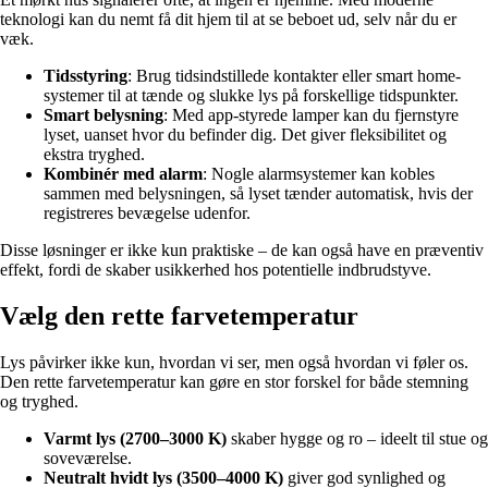
teknologi kan du nemt få dit hjem til at se beboet ud, selv når du er
væk.
Tidsstyring
: Brug tidsindstillede kontakter eller smart home-
systemer til at tænde og slukke lys på forskellige tidspunkter.
Smart belysning
: Med app-styrede lamper kan du fjernstyre
lyset, uanset hvor du befinder dig. Det giver fleksibilitet og
ekstra tryghed.
Kombinér med alarm
: Nogle alarmsystemer kan kobles
sammen med belysningen, så lyset tænder automatisk, hvis der
registreres bevægelse udenfor.
Disse løsninger er ikke kun praktiske – de kan også have en præventiv
effekt, fordi de skaber usikkerhed hos potentielle indbrudstyve.
Vælg den rette farvetemperatur
Lys påvirker ikke kun, hvordan vi ser, men også hvordan vi føler os.
Den rette farvetemperatur kan gøre en stor forskel for både stemning
og tryghed.
Varmt lys (2700–3000 K)
skaber hygge og ro – ideelt til stue og
soveværelse.
Neutralt hvidt lys (3500–4000 K)
giver god synlighed og