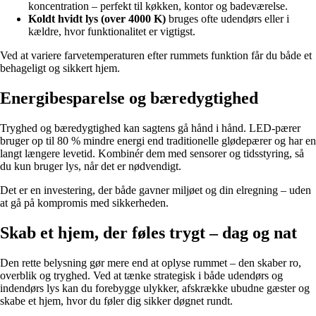
koncentration – perfekt til køkken, kontor og badeværelse.
Koldt hvidt lys (over 4000 K)
bruges ofte udendørs eller i
kældre, hvor funktionalitet er vigtigst.
Ved at variere farvetemperaturen efter rummets funktion får du både et
behageligt og sikkert hjem.
Energibesparelse og bæredygtighed
Tryghed og bæredygtighed kan sagtens gå hånd i hånd. LED-pærer
bruger op til 80 % mindre energi end traditionelle glødepærer og har en
langt længere levetid. Kombinér dem med sensorer og tidsstyring, så
du kun bruger lys, når det er nødvendigt.
Det er en investering, der både gavner miljøet og din elregning – uden
at gå på kompromis med sikkerheden.
Skab et hjem, der føles trygt – dag og nat
Den rette belysning gør mere end at oplyse rummet – den skaber ro,
overblik og tryghed. Ved at tænke strategisk i både udendørs og
indendørs lys kan du forebygge ulykker, afskrække ubudne gæster og
skabe et hjem, hvor du føler dig sikker døgnet rundt.