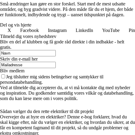
Små ændringer kan gøre en stor forskel. Start med de mest udsatte
områder, og byg gradvist videre. På den måde får du et hjem, der både
er funktionelt, indbydende og trygt – uanset tidspunktet på dagen.
Del og vis hjerte
X
Facebook
Instagram
LinkedIn
YouTube
Pin
Tilmeld dig vores nyhedsbrev
Bliv en del af klubben og få gode råd direkte i din indbakke - helt
gratis.
Skriv din e-mail her
Bliv medlem
Jeg tilslutter mig sidens betingelser og samtykker til
persondatabehandling.
Ved at tilmelde dig accepterer du, at vi må kontakte dig med nyheder
og inspiration. Du godkender samtidig vores vilkår og databehandling,
som du kan læse mere om i vores politik.
Sådan vælger du den rette elektriker til dit projekt
Overvejer du at hyre en elektriker? Denne e-bog forklarer, hvad du
skal kigge efter, når du vælger en elektriker, og hvordan du sikrer, at du
får en kompetent fagmand til dit projekt, så du undgår problemer og
ekstra omkostninger.