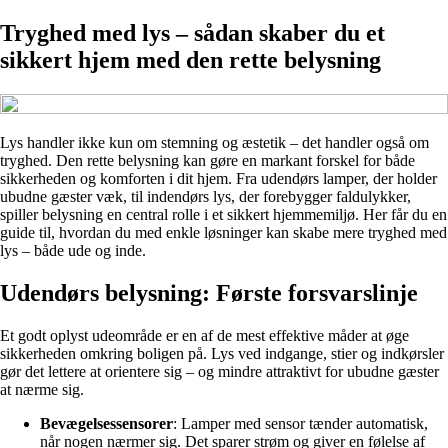
Tryghed med lys – sådan skaber du et
sikkert hjem med den rette belysning
Lys handler ikke kun om stemning og æstetik – det handler også om
tryghed. Den rette belysning kan gøre en markant forskel for både
sikkerheden og komforten i dit hjem. Fra udendørs lamper, der holder
ubudne gæster væk, til indendørs lys, der forebygger faldulykker,
spiller belysning en central rolle i et sikkert hjemmemiljø. Her får du en
guide til, hvordan du med enkle løsninger kan skabe mere tryghed med
lys – både ude og inde.
Udendørs belysning: Første forsvarslinje
Et godt oplyst udeområde er en af de mest effektive måder at øge
sikkerheden omkring boligen på. Lys ved indgange, stier og indkørsler
gør det lettere at orientere sig – og mindre attraktivt for ubudne gæster
at nærme sig.
Bevægelsessensorer
: Lamper med sensor tænder automatisk,
når nogen nærmer sig. Det sparer strøm og giver en følelse af