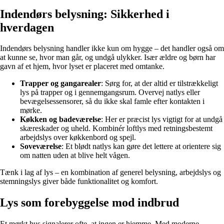
Indendørs belysning: Sikkerhed i
hverdagen
Indendørs belysning handler ikke kun om hygge – det handler også om
at kunne se, hvor man går, og undgå ulykker. Især ældre og børn har
gavn af et hjem, hvor lyset er placeret med omtanke.
Trapper og gangarealer
: Sørg for, at der altid er tilstrækkeligt
lys på trapper og i gennemgangsrum. Overvej natlys eller
bevægelsessensorer, så du ikke skal famle efter kontakten i
mørke.
Køkken og badeværelse
: Her er præcist lys vigtigt for at undgå
skæreskader og uheld. Kombinér loftlys med retningsbestemt
arbejdslys over køkkenbord og spejl.
Soveværelse
: Et blødt natlys kan gøre det lettere at orientere sig
om natten uden at blive helt vågen.
Tænk i lag af lys – en kombination af generel belysning, arbejdslys og
stemningslys giver både funktionalitet og komfort.
Lys som forebyggelse mod indbrud
Et mørkt hus signalerer ofte, at ingen er hjemme. Med moderne