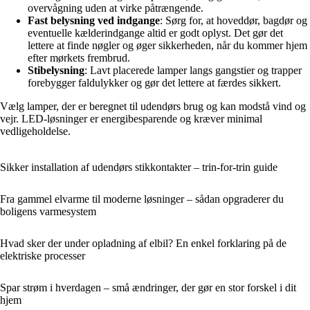
overvågning uden at virke påtrængende.
Fast belysning ved indgange
: Sørg for, at hoveddør, bagdør og
eventuelle kælderindgange altid er godt oplyst. Det gør det
lettere at finde nøgler og øger sikkerheden, når du kommer hjem
efter mørkets frembrud.
Stibelysning
: Lavt placerede lamper langs gangstier og trapper
forebygger faldulykker og gør det lettere at færdes sikkert.
Vælg lamper, der er beregnet til udendørs brug og kan modstå vind og
vejr. LED-løsninger er energibesparende og kræver minimal
vedligeholdelse.
Sikker installation af udendørs stikkontakter – trin-for-trin guide
Fra gammel elvarme til moderne løsninger – sådan opgraderer du
boligens varmesystem
Hvad sker der under opladning af elbil? En enkel forklaring på de
elektriske processer
Spar strøm i hverdagen – små ændringer, der gør en stor forskel i dit
hjem