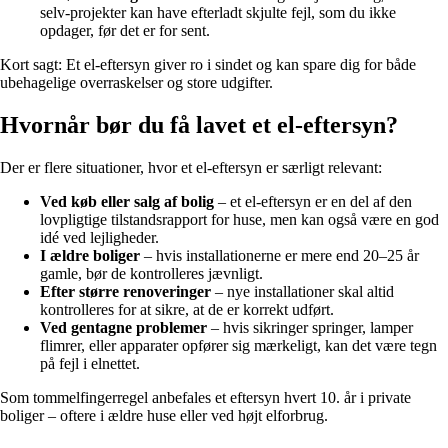
selv-projekter kan have efterladt skjulte fejl, som du ikke
opdager, før det er for sent.
Kort sagt: Et el-eftersyn giver ro i sindet og kan spare dig for både
ubehagelige overraskelser og store udgifter.
Hvornår bør du få lavet et el-eftersyn?
Der er flere situationer, hvor et el-eftersyn er særligt relevant:
Ved køb eller salg af bolig
– et el-eftersyn er en del af den
lovpligtige tilstandsrapport for huse, men kan også være en god
idé ved lejligheder.
I ældre boliger
– hvis installationerne er mere end 20–25 år
gamle, bør de kontrolleres jævnligt.
Efter større renoveringer
– nye installationer skal altid
kontrolleres for at sikre, at de er korrekt udført.
Ved gentagne problemer
– hvis sikringer springer, lamper
flimrer, eller apparater opfører sig mærkeligt, kan det være tegn
på fejl i elnettet.
Som tommelfingerregel anbefales et eftersyn hvert 10. år i private
boliger – oftere i ældre huse eller ved højt elforbrug.