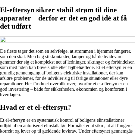
El-eftersyn sikrer stabil strøm til dine
apparater – derfor er det en god idé at få
det udført
De fleste tager det som en selvfølge, at strømmen i hjemmet fungerer,
som den skal. Men bag stikkontakter, lamper og hårde hvidevarer
gemmer der sig et komplekst net af ledninger, sikringer og forbindelser,
som med tiden kan blive slidte eller fejlbehæftede. Et el-eftersyn er en
grundig gennemgang af boligens elektriske installationer, der kan
afsløre problemer, før de udvikler sig til farlige situationer eller dyre
reparationer. Her får du et overblik over, hvorfor et el-eftersyn er en
god investering – både for sikkerheden, økonomien og komforten i
hverdagen.
Hvad er et el-eftersyn?
Et el-eftersyn er en systematisk kontrol af boligens elinstallationer
udført af en autoriseret elinstallatør. Formålet er at sikre, at alt fungerer
korrekt og lever op til gældende lovkrav. Under eftersynet gennemgås