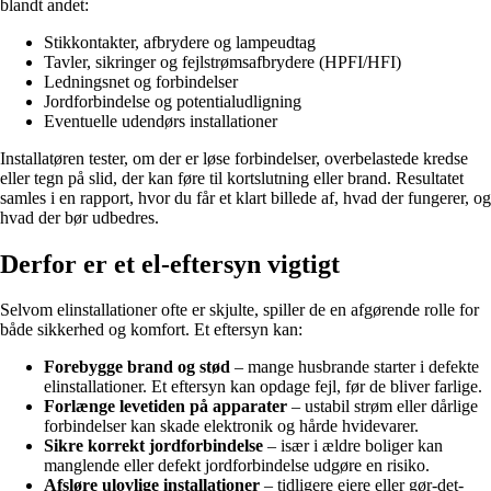
blandt andet:
Stikkontakter, afbrydere og lampeudtag
Tavler, sikringer og fejlstrømsafbrydere (HPFI/HFI)
Ledningsnet og forbindelser
Jordforbindelse og potentialudligning
Eventuelle udendørs installationer
Installatøren tester, om der er løse forbindelser, overbelastede kredse
eller tegn på slid, der kan føre til kortslutning eller brand. Resultatet
samles i en rapport, hvor du får et klart billede af, hvad der fungerer, og
hvad der bør udbedres.
Derfor er et el-eftersyn vigtigt
Selvom elinstallationer ofte er skjulte, spiller de en afgørende rolle for
både sikkerhed og komfort. Et eftersyn kan:
Forebygge brand og stød
– mange husbrande starter i defekte
elinstallationer. Et eftersyn kan opdage fejl, før de bliver farlige.
Forlænge levetiden på apparater
– ustabil strøm eller dårlige
forbindelser kan skade elektronik og hårde hvidevarer.
Sikre korrekt jordforbindelse
– især i ældre boliger kan
manglende eller defekt jordforbindelse udgøre en risiko.
Afsløre ulovlige installationer
– tidligere ejere eller gør-det-