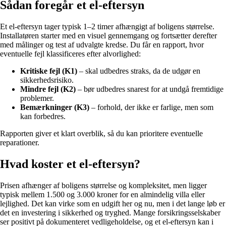
Sådan foregår et el-eftersyn
Et el-eftersyn tager typisk 1–2 timer afhængigt af boligens størrelse.
Installatøren starter med en visuel gennemgang og fortsætter derefter
med målinger og test af udvalgte kredse. Du får en rapport, hvor
eventuelle fejl klassificeres efter alvorlighed:
Kritiske fejl (K1)
– skal udbedres straks, da de udgør en
sikkerhedsrisiko.
Mindre fejl (K2)
– bør udbedres snarest for at undgå fremtidige
problemer.
Bemærkninger (K3)
– forhold, der ikke er farlige, men som
kan forbedres.
Rapporten giver et klart overblik, så du kan prioritere eventuelle
reparationer.
Hvad koster et el-eftersyn?
Prisen afhænger af boligens størrelse og kompleksitet, men ligger
typisk mellem 1.500 og 3.000 kroner for en almindelig villa eller
lejlighed. Det kan virke som en udgift her og nu, men i det lange løb er
det en investering i sikkerhed og tryghed. Mange forsikringsselskaber
ser positivt på dokumenteret vedligeholdelse, og et el-eftersyn kan i